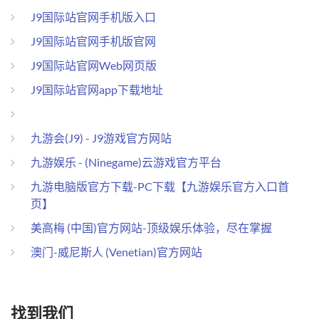
J9国际站官网手机版入口
J9国际站官网手机版官网
J9国际站官网Web网页版
J9国际站官网app下载地址
九游会(J9) - J9游戏官方网站
九游娱乐 - (Ninegame)云游戏官方平台
九游电脑版官方下载-PC下载【九游娱乐官方入口首
页】
美高梅 (中国)官方网站-顶级娱乐体验，尽在掌握
澳门-威尼斯人 (Venetian)官方网站
找到我们