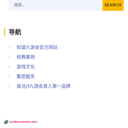
搜索...
SEARCH
导航
知道九游会官方网站
经典案例
游戏文化
集团服务
接洽j9九游会真人第一品牌