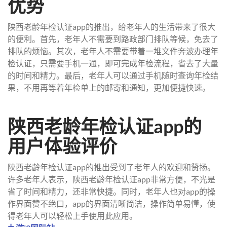
优势
陕西老龄年检认证app的推出，给老年人的生活带来了很大
的便利。首先，老年人不需要到路政部门排队等候，免去了
排队的烦恼。其次，老年人不需要带着一堆文件奔波办理年
检认证，只需要手机一通，即可完成年检流程，省去了大量
的时间和精力。最后，老年人可以通过手机随时查询年检结
果，不用再等着年检单上的邮寄和通知，更加便捷快速。
陕西老龄年检认证app的
用户体验评价
陕西老龄年检认证app的推出受到了老年人的欢迎和赞扬。
许多老年人表示，陕西老龄年检认证app非常方便，不光是
省了时间和精力，还非常快捷。同时，老年人也对app的操
作界面赞不绝口，app的界面清晰简洁，操作简单易懂，使
得老年人可以轻松上手使用此应用。