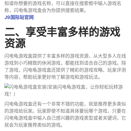
知道你想要的游戏名称，可以直接在搜索框中输入游戏名
称，闪电龟游戏盒会为你提供搜索结果。
J9国际站官网
二、享受丰富多样的游戏
资源
闪电龟游戏盒提供了丰富多样的游戏资源，从大型多人在线
游戏到小巧精致的休闲游戏，都能找到适合自己的游戏。除
了游戏，闪电龟游戏盒还提供了精彩的游戏攻略、玩家评测
等内容，帮助玩家更好地了解游戏和游戏玩法。
闪电龟游戏盒还有一个非常不错的功能，就是推荐更多类似
的游戏给玩家。玩家即使不知道具体要玩哪个游戏，只要在
闪电龟游戏盒中输入自己感兴趣的游戏类型或者关键词，它
就会为玩家推荐类似的游戏。