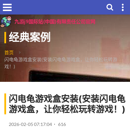
经典案例
首页
闪电龟游戏盒安装(安装闪电龟游戏盒，让你轻松玩转游
戏！)
闪电龟游戏盒安装(安装闪电龟
游戏盒，让你轻松玩转游戏！)
2026-02-05 07:17:04
616