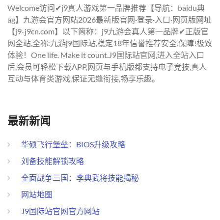
Welcome访问✔j9真人游戏第一品牌推荐【导航：baidu典
ag】九游会官方网站2026最新版官网·登录·入口·网页版网址
【j9-j9cn.com】以下简称：j9九游会真人第一品牌✔正版官
网全站,全称:九游j9国际站,稳定18年信誉推荐安全.保障!极致
体验！One life. Make it count.J9国际站官网,进入全站入口
后,会员可轻松下载APP,网页与手机版都支持电子竞技,真人
互动与体育类游戏,保证无缝衔接,畅享乐趣。
最新新闻
华硕飞行堡垒：BIOS升级攻略
刘备技能解锁攻略
全面战争三国：李典武将技能揭秘
网站地图
J9国际站官网官方网站