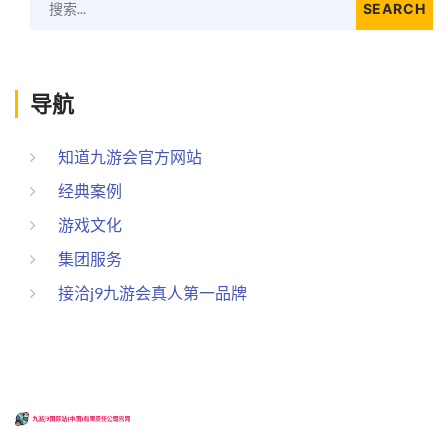
搜索...
SEARCH
导航
知道九游会官方网站
经典案例
游戏文化
集团服务
接洽j9九游会真人第一品牌