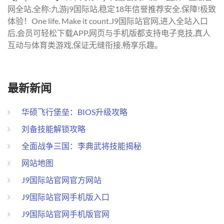
网全站,全称:九游j9国际站,稳定18年信誉推荐安全.保障!极致
体验！One life. Make it count.J9国际站官网,进入全站入口
后,会员可轻松下载APP,网页与手机版都支持电子竞技,真人
互动与体育类游戏,保证无缝衔接,畅享乐趣。
最新新闻
华硕飞行堡垒：BIOS升级攻略
刘备技能解锁攻略
全面战争三国：李典武将技能揭秘
网站地图
J9国际站官网官方网站
J9国际站官网手机版入口
J9国际站官网手机版官网