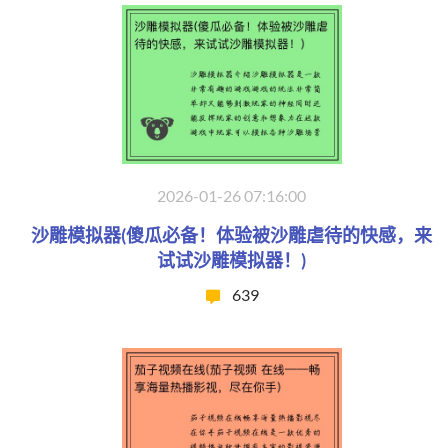
2026-01-26 07:16:00
沙雕模拟器(傻瓜必备！体验被沙雕虐待的快感，来
试试沙雕模拟器！)
639