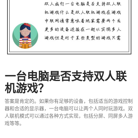
一台电脑是否支持双人联
机游戏？
答案是肯定的。如果你有足够的设备，包括适当的游戏控制
器和合适的显示器，一台电脑可以让两个人同时玩游戏。双
人联机模式可以通过各种方式实现，包括分屏、同屏多人游
戏等等。