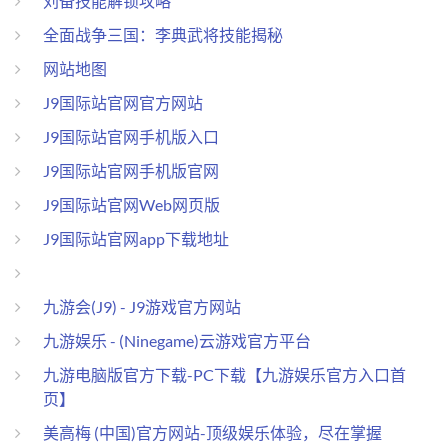
刘备技能解锁攻略
全面战争三国：李典武将技能揭秘
网站地图
J9国际站官网官方网站
J9国际站官网手机版入口
J9国际站官网手机版官网
J9国际站官网Web网页版
J9国际站官网app下载地址
九游会(J9) - J9游戏官方网站
九游娱乐 - (Ninegame)云游戏官方平台
九游电脑版官方下载-PC下载【九游娱乐官方入口首
页】
美高梅 (中国)官方网站-顶级娱乐体验，尽在掌握