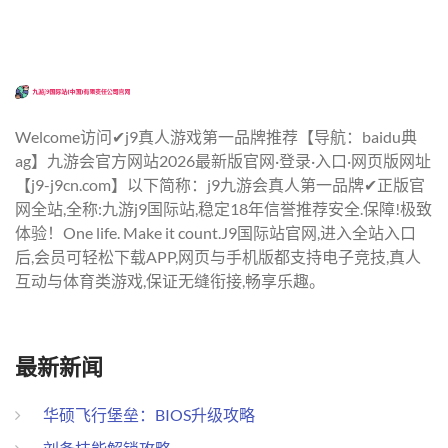
Welcome访问✔j9真人游戏第一品牌推荐【导航：baidu典
ag】九游会官方网站2026最新版官网·登录·入口·网页版网址
【j9-j9cn.com】以下简称：j9九游会真人第一品牌✔正版官
网全站,全称:九游j9国际站,稳定18年信誉推荐安全.保障!极致
体验！One life. Make it count.J9国际站官网,进入全站入口
后,会员可轻松下载APP,网页与手机版都支持电子竞技,真人
互动与体育类游戏,保证无缝衔接,畅享乐趣。
最新新闻
华硕飞行堡垒：BIOS升级攻略