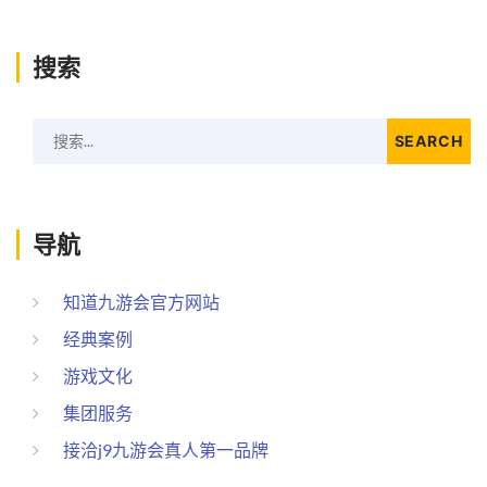
搜索
搜索...
SEARCH
导航
知道九游会官方网站
经典案例
游戏文化
集团服务
接洽j9九游会真人第一品牌