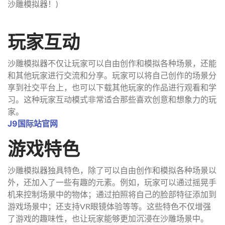
玩家互动
沙雕模拟器不仅让玩家可以自由创作和模拟各种场景，还能
和其他玩家进行交流和分享。玩家可以将自己创作的场景分
享到社交平台上，也可以下载其他玩家的作品进行观看和学
习。这种玩家互动模式非常适合那些喜欢创意和想象力的玩
家。
J9国际站官网
游戏特色
沙雕模拟器独具特色，除了可以自由创作和模拟各种场景以
外，还加入了一些有趣的元素。例如，玩家可以通过摇晃手
机来控制场景中的物体；通过拍照将自己的脸部特征添加到
游戏场景中；还支持VR眼镜体验等等。这些特色不仅增强
了游戏的趣味性，也让玩家能够更加沉浸在沙雕场景中。