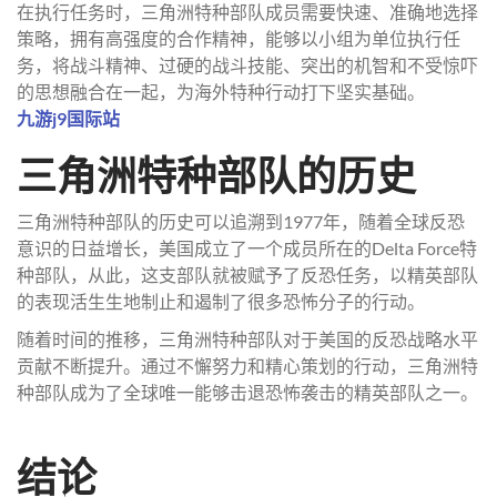
在执行任务时，三角洲特种部队成员需要快速、准确地选择
策略，拥有高强度的合作精神，能够以小组为单位执行任
务，将战斗精神、过硬的战斗技能、突出的机智和不受惊吓
的思想融合在一起，为海外特种行动打下坚实基础。
九游j9国际站
三角洲特种部队的历史
三角洲特种部队的历史可以追溯到1977年，随着全球反恐
意识的日益增长，美国成立了一个成员所在的Delta Force特
种部队，从此，这支部队就被赋予了反恐任务，以精英部队
的表现活生生地制止和遏制了很多恐怖分子的行动。
随着时间的推移，三角洲特种部队对于美国的反恐战略水平
贡献不断提升。通过不懈努力和精心策划的行动，三角洲特
种部队成为了全球唯一能够击退恐怖袭击的精英部队之一。
结论