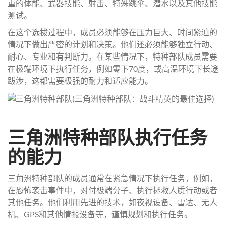
重的体能、武器技能、射击、特殊跳伞、潜水以及其他技能
测试。
在这个选拔过程中，成员必须能够在压力巨大、时间紧迫的
情况下做出严密的计划和决策。他们还必须能够独立行动、
耐心、专业和有判断力。在某些情况下，特种部队成员需要
在极端环境下执行任务，例如零下70度，或高温环境下长途
跋涉，这都需要极强的耐力和适应能力。
三角洲特种部队执行任务
的能力
三角洲特种部队的成员通常在紧急情况下执行任务，例如，
在恐怖袭击事件中，对付极端分子、执行拯救人质行动或者
其他任务。他们利用先进的技术，如夜视设备、雷达、无人
机、GPS和其他情报设备等，谨慎规划和执行任务。