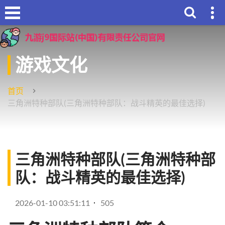
游戏文化
首页
三角洲特种部队(三角洲特种部队：战斗精英的最佳选择)
三角洲特种部队(三角洲特种部
队：战斗精英的最佳选择)
2026-01-10 03:51:11
505