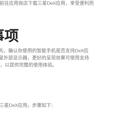
前往应用商店下载三星DeX应用，享受便利而
事项
先，确认你使用的智能手机是否支持DeX应
用三星外部显示器，更好的呈现效果可使用支持
器，以提供完整的使用体验。
三星DeX应用。步骤如下：