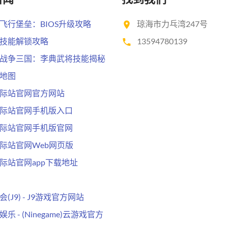
飞行堡垒：BIOS升级攻略
琼海市力乓湾247号
技能解锁攻略
13594780139
战争三国：李典武将技能揭秘
地图
国际站官网官方网站
国际站官网手机版入口
国际站官网手机版官网
国际站官网Web网页版
国际站官网app下载地址
(J9) - J9游戏官方网站
乐 - (Ninegame)云游戏官方