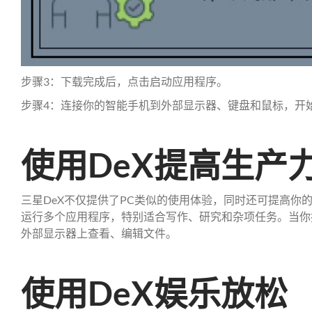
步骤3：下载完成后，点击启动应用程序。
步骤4：连接你的智能手机到外部显示器、键盘和鼠标，开始
使用DeX提高生产
三星DeX不仅提供了PC类似的使用体验，同时还可提高你
运行多个应用程序，特别适合写作、研究和杂项任务。当你
外部显示器上查看、编辑文件。
使用DeX娱乐放松