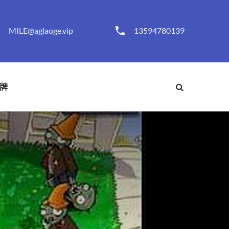
MILE@aglaoge.vip
13594780139
品牌