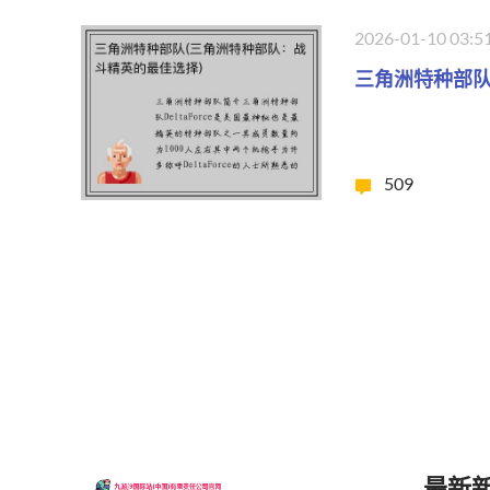
2026-01-10 03:5
三角洲特种部队
509
最新