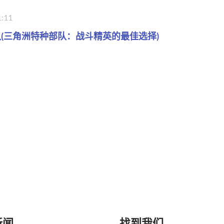
1:11
(三角洲特种部队：战斗精英的最佳选择)
新闻
找到我们