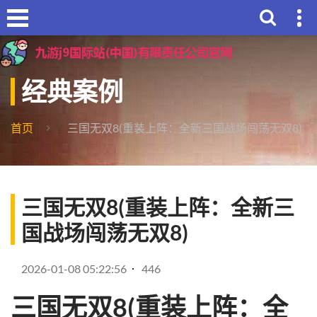
经典案例
首页
三国无双8(重装上阵：全新三国战场闯荡无双8)
三国无双8(重装上阵：全新三
国战场闯荡无双8)
2026-01-08 05:22:56
446
三国无双8(重装上阵：全