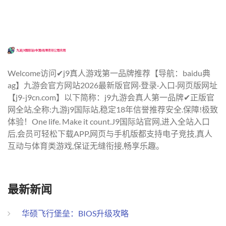
Welcome访问✔j9真人游戏第一品牌推荐【导航：baidu典
ag】九游会官方网站2026最新版官网·登录·入口·网页版网址
【j9-j9cn.com】以下简称：j9九游会真人第一品牌✔正版官
网全站,全称:九游j9国际站,稳定18年信誉推荐安全.保障!极致
体验！One life. Make it count.J9国际站官网,进入全站入口
后,会员可轻松下载APP,网页与手机版都支持电子竞技,真人
互动与体育类游戏,保证无缝衔接,畅享乐趣。
最新新闻
华硕飞行堡垒：BIOS升级攻略