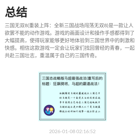
总结
三国无双8(重装上阵：全新三国战场闯荡无双8)是一款让人
欲罢不能的动作游戏。游戏的画面设计和操作手感都得到了
大幅提高，使得玩家能够更好地体验到三国世界中的刺激和
快感。相信这款游戏一定会让玩家们找回曾经的青春，一起
共赴三国壮志，重温属于自己的三国传奇。
2026-01-08 02:16:52