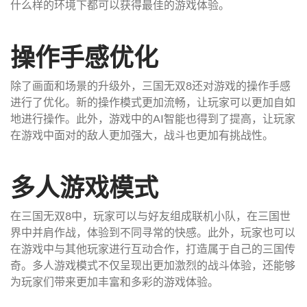
什么样的环境下都可以获得最佳的游戏体验。
操作手感优化
除了画面和场景的升级外，三国无双8还对游戏的操作手感
进行了优化。新的操作模式更加流畅，让玩家可以更加自如
地进行操作。此外，游戏中的AI智能也得到了提高，让玩家
在游戏中面对的敌人更加强大，战斗也更加有挑战性。
多人游戏模式
在三国无双8中，玩家可以与好友组成联机小队，在三国世
界中并肩作战，体验到不同寻常的快感。此外，玩家也可以
在游戏中与其他玩家进行互动合作，打造属于自己的三国传
奇。多人游戏模式不仅呈现出更加激烈的战斗体验，还能够
为玩家们带来更加丰富和多彩的游戏体验。