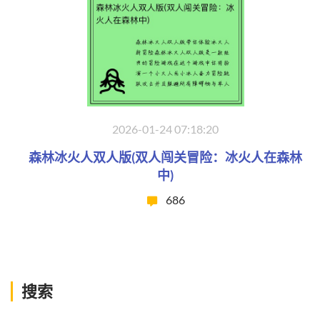
2026-01-24 07:18:20
森林冰火人双人版(双人闯关冒险：冰火人在森林
中)
686
搜索