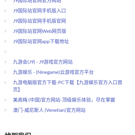
J9国际站官网官方网站
J9国际站官网手机版入口
J9国际站官网手机版官网
J9国际站官网Web网页版
J9国际站官网app下载地址
九游会(J9) - J9游戏官方网站
九游娱乐 - (Ninegame)云游戏官方平台
九游电脑版官方下载-PC下载【九游娱乐官方入口首
页】
美高梅 (中国)官方网站-顶级娱乐体验，尽在掌握
澳门-威尼斯人 (Venetian)官方网站