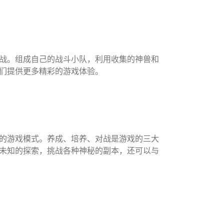
战。组成自己的战斗小队，利用收集的神兽和
们提供更多精彩的游戏体验。
的游戏模式。养成、培养、对战是游戏的三大
未知的探索，挑战各种神秘的副本，还可以与