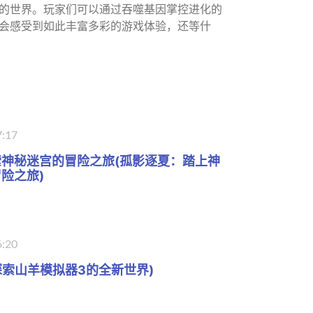
的世界。玩家们可以通过吞噬基因掌控进化的
会感受到如此丰富多彩的游戏体验，还等什
7:17
神秘迷宫的冒险之旅(孤影逐夏：踏上神
险之旅)
6:20
探索山羊模拟器3的全新世界)