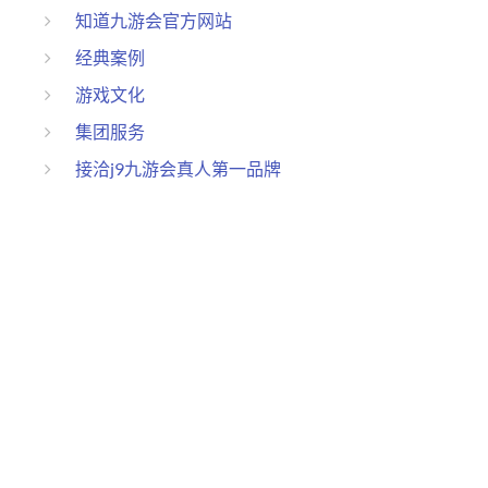
知道九游会官方网站
经典案例
游戏文化
集团服务
接洽j9九游会真人第一品牌