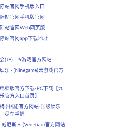
国际站官网手机版入口
国际站官网手机版官网
国际站官网Web网页版
国际站官网app下载地址
(J9) - J9游戏官方网站
乐 - (Ninegame)云游戏官方
电脑版官方下载-PC下载【九
乐官方入口首页】
梅 (中国)官方网站-顶级娱乐
，尽在掌握
威尼斯人 (Venetian)官方网站