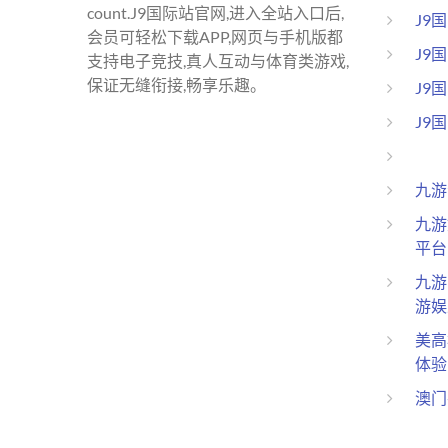
count.J9国际站官网,进入全站入口后,
J9
会员可轻松下载APP,网页与手机版都
J9
支持电子竞技,真人互动与体育类游戏,
保证无缝衔接,畅享乐趣。
J9
J9
九游会
九游娱
平台
九游
游娱
美高
体验
澳门-