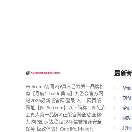
最新
Welcome访问✔j9真人游戏第一品牌推
华硕
荐【导航：baidu典ag】九游会官方网
刘备
站2026最新版官网·登录·入口·网页版
网址【j9-j9cn.com】以下简称：j9九游
全面
会真人第一品牌✔正版官网全站,全称:
网站
九游j9国际站,稳定18年信誉推荐安全.
J9
保障!极致体验！One life. Make it