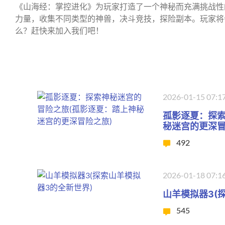
《山海经：掌控进化》为玩家打造了一个神秘而充满挑战性
力量，收集不同类型的神兽，决斗竞技，探险副本。玩家将
么？赶快来加入我们吧！
2026-01-15 07:1
孤影逐夏：探索
秘迷宫的更深冒
492
2026-01-18 07:1
山羊模拟器3(
545