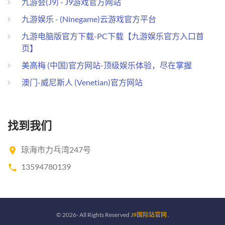
九游会(J9) - J9游戏官方网站
九游娱乐 - (Ninegame)云游戏官方平台
九游电脑版官方下载-PC下载【九游娱乐官方入口首
页】
美高梅 (中国)官方网站-顶级娱乐体验，尽在掌握
澳门-威尼斯人 (Venetian)官方网站
找到我们
琼海市力乓湾247号
13594780139
©
2026
- All Rights Reserved
J9国际站官网
.