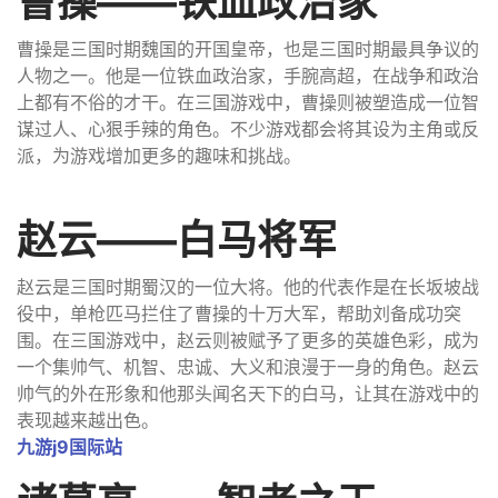
曹操——铁血政治家
曹操是三国时期魏国的开国皇帝，也是三国时期最具争议的
人物之一。他是一位铁血政治家，手腕高超，在战争和政治
上都有不俗的才干。在三国游戏中，曹操则被塑造成一位智
谋过人、心狠手辣的角色。不少游戏都会将其设为主角或反
派，为游戏增加更多的趣味和挑战。
赵云——白马将军
赵云是三国时期蜀汉的一位大将。他的代表作是在长坂坡战
役中，单枪匹马拦住了曹操的十万大军，帮助刘备成功突
围。在三国游戏中，赵云则被赋予了更多的英雄色彩，成为
一个集帅气、机智、忠诚、大义和浪漫于一身的角色。赵云
帅气的外在形象和他那头闻名天下的白马，让其在游戏中的
表现越来越出色。
九游j9国际站