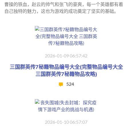
曹操的铁血，赵云的帅气和张飞的豪爽，每一个英雄都有着
自己独特的魅力，这也为游戏的成功奠定了坚实的基础。
2026-01-09 06:57:42
三国群英传7秘籍物品编号大全(完整物品编号大全
三国群英传7秘籍物品攻略)
524
2026-01-10 06:57:07