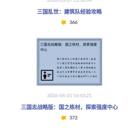
三国乱世：建筑队经验攻略
366
2026-04-01 16:43:21
三国志战略版：国之栋材，探索强度中心
372