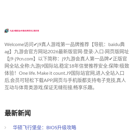
Welcome访问✔j9真人游戏第一品牌推荐【导航：baidu典
ag】九游会官方网站2026最新版官网·登录·入口·网页版网址
【j9-j9cn.com】以下简称：j9九游会真人第一品牌✔正版官
网全站,全称:九游j9国际站,稳定18年信誉推荐安全.保障!极致
体验！One life. Make it count.J9国际站官网,进入全站入口
后,会员可轻松下载APP,网页与手机版都支持电子竞技,真人
互动与体育类游戏,保证无缝衔接,畅享乐趣。
最新新闻
华硕飞行堡垒：BIOS升级攻略