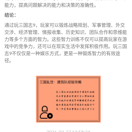
能力，提高问题解决的能力和决策的准确性。
结论：
通过玩三国志9，玩家可以锻炼战略规划、军事管理、外交
交涉、经济管理、情报收集、历史知识、团队合作和思维能
力等多个方面的智力。这些智力训练不仅可以提高玩家在游
戏中的竞争力，还可以在现实生活中发挥积极作用。玩三国
志9不仅仅是一种娱乐方式，更是一种锻炼智力的有效途
径。
2026-03-27 13:58:34