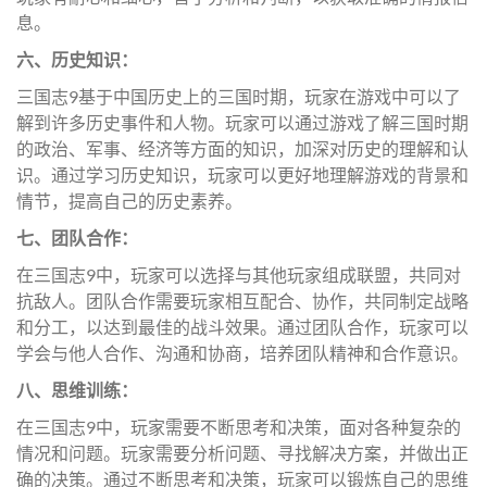
息。
六、历史知识：
三国志9基于中国历史上的三国时期，玩家在游戏中可以了
解到许多历史事件和人物。玩家可以通过游戏了解三国时期
的政治、军事、经济等方面的知识，加深对历史的理解和认
识。通过学习历史知识，玩家可以更好地理解游戏的背景和
情节，提高自己的历史素养。
七、团队合作：
在三国志9中，玩家可以选择与其他玩家组成联盟，共同对
抗敌人。团队合作需要玩家相互配合、协作，共同制定战略
和分工，以达到最佳的战斗效果。通过团队合作，玩家可以
学会与他人合作、沟通和协商，培养团队精神和合作意识。
八、思维训练：
在三国志9中，玩家需要不断思考和决策，面对各种复杂的
情况和问题。玩家需要分析问题、寻找解决方案，并做出正
确的决策。通过不断思考和决策，玩家可以锻炼自己的思维